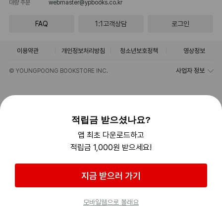
대량 주문
webmaster@ypbooks.co.kr
FAQ
1:1고객상담
로그인
이용약관
개인정보처리방침
청소년보호정책
영상정보
사업자 정보
© YOUNGPOONG BOOKSTORE INC.
적립금 받으셨나요?
앱 최초 다운로드하고
적립금 1,000원 받으세요!
지금 받으러 가기
모바일웹으로 볼래요
홈
카테고리
검색
MY
최근