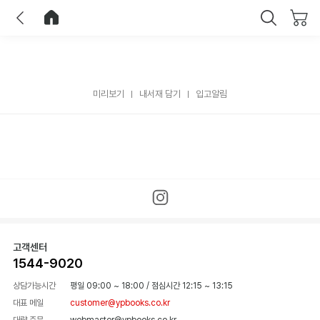
이전
홈으로 이동
닫기
미리보기
내서재 담기
입고알림
고객센터
1544-9020
상담가능시간
평일 09:00 ~ 18:00
/
점심시간 12:15 ~ 13:15
대표 메일
customer@ypbooks.co.kr
대량 주문
webmaster@ypbooks.co.kr