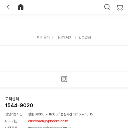
이전
홈으로 이동
닫기
미리보기
내서재 담기
입고알림
고객센터
1544-9020
상담가능시간
평일 09:00 ~ 18:00
/
점심시간 12:15 ~ 13:15
대표 메일
customer@ypbooks.co.kr
대량 주문
webmaster@ypbooks.co.kr