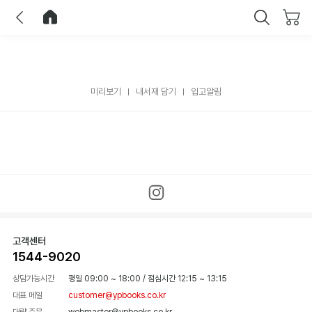
이전
홈으로 이동
닫기
미리보기
내서재 담기
입고알림
고객센터
1544-9020
상담가능시간
평일 09:00 ~ 18:00
/
점심시간 12:15 ~ 13:15
대표 메일
customer@ypbooks.co.kr
대량 주문
webmaster@ypbooks.co.kr