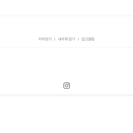
미리보기
내서재 담기
입고알림