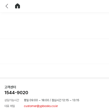
이전
홈으로 이동
고객센터
1544-9020
상담가능시간
평일 09:00 ~ 18:00
/
점심시간 12:15 ~ 13:15
대표 메일
customer@ypbooks.co.kr