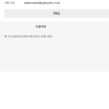
대량 주문
webmaster@ypbooks.co.kr
FAQ
이용약관
© YOUNGPOONG BOOKSTORE INC.