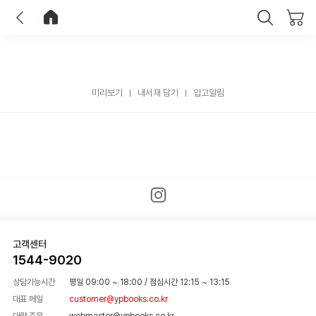
이전
홈으로 이동
닫기
미리보기
내서재 담기
입고알림
고객센터
1544-9020
상담가능시간
평일 09:00 ~ 18:00
/
점심시간 12:15 ~ 13:15
대표 메일
customer@ypbooks.co.kr
대량 주문
webmaster@ypbooks.co.kr