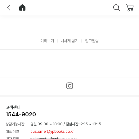
이전
홈으로 이동
닫기
미리보기
내서재 담기
입고알림
고객센터
1544-9020
상담가능시간
평일 09:00 ~ 18:00
/
점심시간 12:15 ~ 13:15
대표 메일
customer@ypbooks.co.kr
대량 주문
webmaster@ypbooks.co.kr