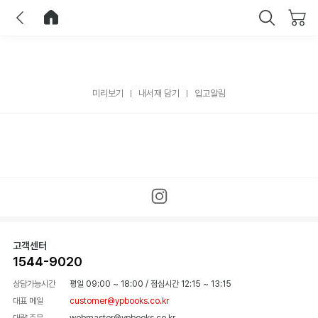
이전
홈으로 이동
닫기
미리보기
내서재 담기
입고알림
고객센터
1544-9020
상담가능시간
평일 09:00 ~ 18:00
/
점심시간 12:15 ~ 13:15
대표 메일
customer@ypbooks.co.kr
대량 주문
webmaster@ypbooks.co.kr