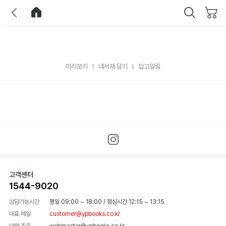
이전
홈으로 이동
닫기
미리보기
내서재 담기
입고알림
고객센터
1544-9020
상담가능시간
평일 09:00 ~ 18:00
/
점심시간 12:15 ~ 13:15
대표 메일
customer@ypbooks.co.kr
대량 주문
webmaster@ypbooks.co.kr