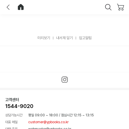
이전
홈으로 이동
닫기
미리보기
내서재 담기
입고알림
고객센터
1544-9020
상담가능시간
평일 09:00 ~ 18:00
/
점심시간 12:15 ~ 13:15
대표 메일
customer@ypbooks.co.kr
대량 주문
webmaster@ypbooks.co.kr