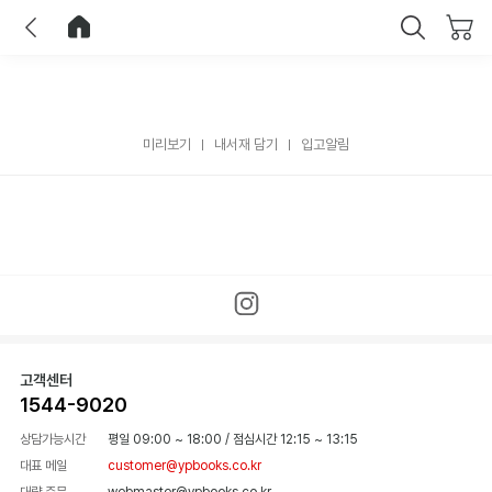
이전
홈으로 이동
닫기
미리보기
내서재 담기
입고알림
고객센터
1544-9020
상담가능시간
평일 09:00 ~ 18:00
/
점심시간 12:15 ~ 13:15
대표 메일
customer@ypbooks.co.kr
대량 주문
webmaster@ypbooks.co.kr