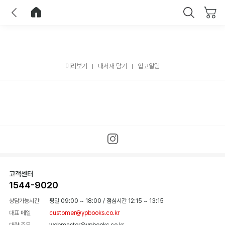
이전
홈으로 이동
닫기
미리보기
내서재 담기
입고알림
고객센터
1544-9020
상담가능시간
평일 09:00 ~ 18:00
/
점심시간 12:15 ~ 13:15
대표 메일
customer@ypbooks.co.kr
대량 주문
webmaster@ypbooks.co.kr