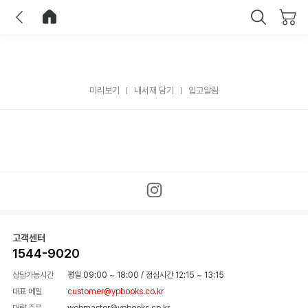
이전
홈으로 이동
닫기
미리보기
내서재 담기
입고알림
고객센터
1544-9020
상담가능시간
평일 09:00 ~ 18:00
/
점심시간 12:15 ~ 13:15
대표 메일
customer@ypbooks.co.kr
대량 주문
webmaster@ypbooks.co.kr