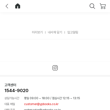
이전
홈으로 이동
닫기
미리보기
내서재 담기
입고알림
고객센터
1544-9020
상담가능시간
평일 09:00 ~ 18:00
/
점심시간 12:15 ~ 13:15
대표 메일
customer@ypbooks.co.kr
대량 주문
webmaster@ypbooks.co.kr