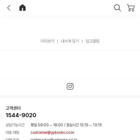
이전
홈으로 이동
닫기
미리보기
내서재 담기
입고알림
고객센터
1544-9020
상담가능시간
평일 09:00 ~ 18:00
/
점심시간 12:15 ~ 13:15
대표 메일
customer@ypbooks.co.kr
대량 주문
webmaster@ypbooks.co.kr