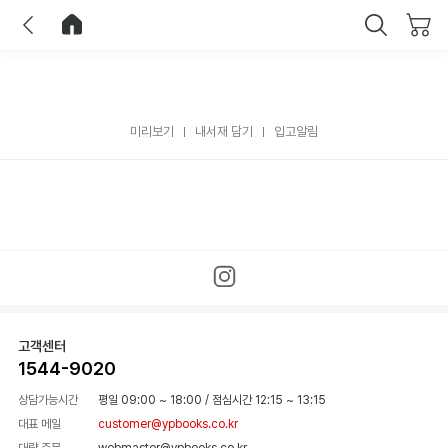
이전
홈으로 이동
닫기
미리보기
내서재 담기
입고알림
고객센터
1544-9020
상담가능시간
평일 09:00 ~ 18:00
/
점심시간 12:15 ~ 13:15
대표 메일
customer@ypbooks.co.kr
대량 주문
webmaster@ypbooks.co.kr