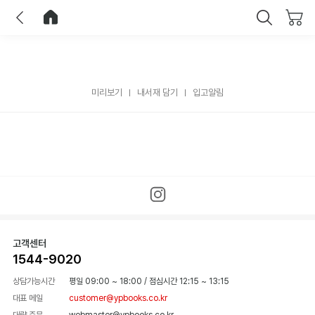
이전
홈으로 이동
닫기
미리보기
내서재 담기
입고알림
고객센터
1544-9020
상담가능시간
평일 09:00 ~ 18:00
/
점심시간 12:15 ~ 13:15
대표 메일
customer@ypbooks.co.kr
대량 주문
webmaster@ypbooks.co.kr