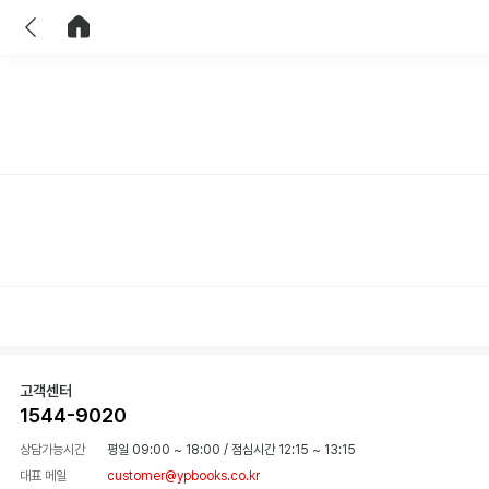
이전
홈으로 이동
고객센터
1544-9020
상담가능시간
평일 09:00 ~ 18:00
/
점심시간 12:15 ~ 13:15
대표 메일
customer@ypbooks.co.kr