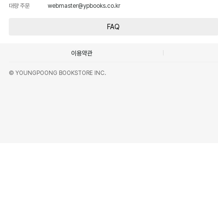
대량 주문
webmaster@ypbooks.co.kr
FAQ
이용약관
© YOUNGPOONG BOOKSTORE INC.