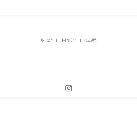
미리보기
내서재 담기
입고알림