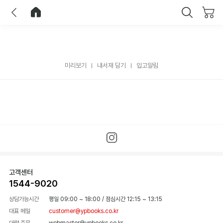
이전
홈으로 이동
닫기
미리보기
내서재 담기
입고알림
고객센터
1544-9020
상담가능시간
평일 09:00 ~ 18:00
/
점심시간 12:15 ~ 13:15
대표 메일
customer@ypbooks.co.kr
대량 주문
webmaster@ypbooks.co.kr