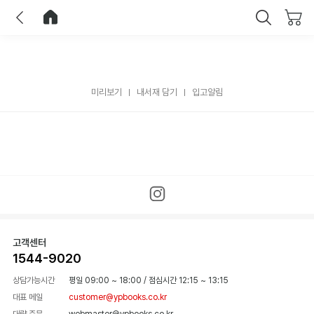
이전
홈으로 이동
닫기
미리보기
내서재 담기
입고알림
고객센터
1544-9020
상담가능시간
평일 09:00 ~ 18:00
/
점심시간 12:15 ~ 13:15
대표 메일
customer@ypbooks.co.kr
대량 주문
webmaster@ypbooks.co.kr