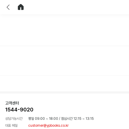
이전
홈으로 이동
고객센터
1544-9020
상담가능시간
평일 09:00 ~ 18:00
/
점심시간 12:15 ~ 13:15
대표 메일
customer@ypbooks.co.kr