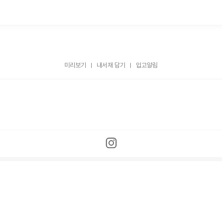
미리보기
내서재 담기
입고알림