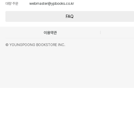
대량 주문
webmaster@ypbooks.co.kr
FAQ
이용약관
© YOUNGPOONG BOOKSTORE INC.