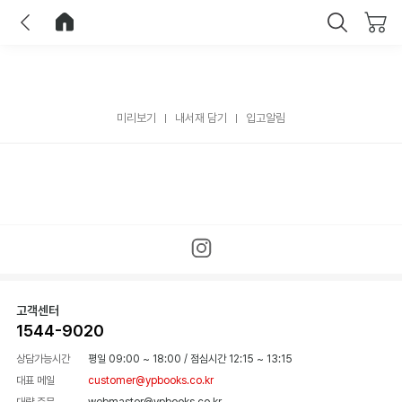
이전
홈으로 이동
닫기
미리보기
내서재 담기
입고알림
고객센터
1544-9020
상담가능시간
평일 09:00 ~ 18:00
/
점심시간 12:15 ~ 13:15
대표 메일
customer@ypbooks.co.kr
대량 주문
webmaster@ypbooks.co.kr