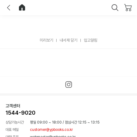
이전
홈으로 이동
닫기
미리보기
내서재 담기
입고알림
고객센터
1544-9020
상담가능시간
평일 09:00 ~ 18:00
/
점심시간 12:15 ~ 13:15
대표 메일
customer@ypbooks.co.kr
대량 주문
webmaster@ypbooks.co.kr