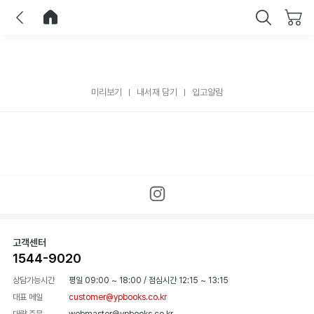
이전
홈으로 이동
닫기
미리보기
내서재 담기
입고알림
고객센터
1544-9020
상담가능시간
평일 09:00 ~ 18:00
/
점심시간 12:15 ~ 13:15
대표 메일
customer@ypbooks.co.kr
대량 주문
webmaster@ypbooks.co.kr