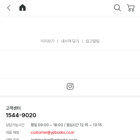
이전
홈으로 이동
닫기
미리보기
내서재 담기
입고알림
고객센터
1544-9020
상담가능시간
평일 09:00 ~ 18:00
/
점심시간 12:15 ~ 13:15
대표 메일
customer@ypbooks.co.kr
대량 주문
webmaster@ypbooks.co.kr