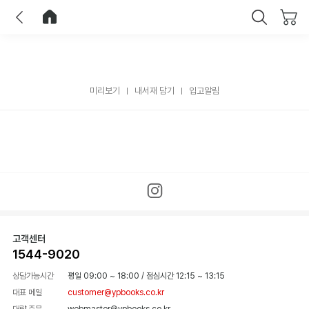
이전
홈으로 이동
닫기
미리보기
내서재 담기
입고알림
고객센터
1544-9020
상담가능시간
평일 09:00 ~ 18:00
/
점심시간 12:15 ~ 13:15
대표 메일
customer@ypbooks.co.kr
대량 주문
webmaster@ypbooks.co.kr