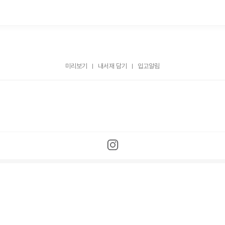
미리보기
내서재 담기
입고알림