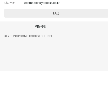
대량 주문
webmaster@ypbooks.co.kr
FAQ
이용약관
© YOUNGPOONG BOOKSTORE INC.