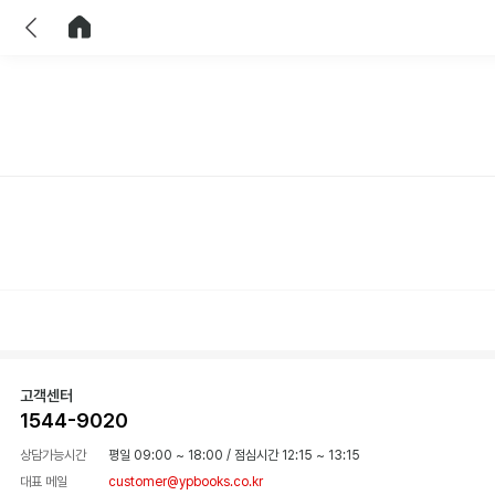
이전
홈으로 이동
고객센터
1544-9020
상담가능시간
평일 09:00 ~ 18:00
/
점심시간 12:15 ~ 13:15
대표 메일
customer@ypbooks.co.kr