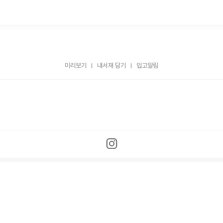
미리보기
내서재 담기
입고알림