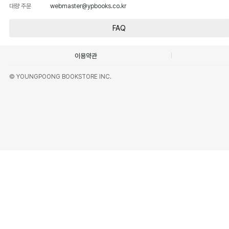
대량 주문
webmaster@ypbooks.co.kr
FAQ
이용약관
© YOUNGPOONG BOOKSTORE INC.