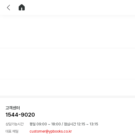
이전
홈으로 이동
고객센터
1544-9020
상담가능시간
평일 09:00 ~ 18:00
/
점심시간 12:15 ~ 13:15
대표 메일
customer@ypbooks.co.kr