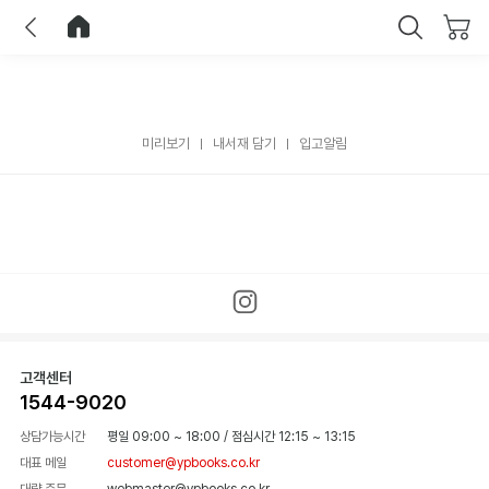
이전
홈으로 이동
닫기
미리보기
내서재 담기
입고알림
고객센터
1544-9020
상담가능시간
평일 09:00 ~ 18:00
/
점심시간 12:15 ~ 13:15
대표 메일
customer@ypbooks.co.kr
대량 주문
webmaster@ypbooks.co.kr