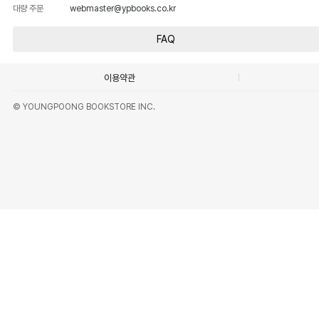
대량 주문
webmaster@ypbooks.co.kr
FAQ
이용약관
© YOUNGPOONG BOOKSTORE INC.