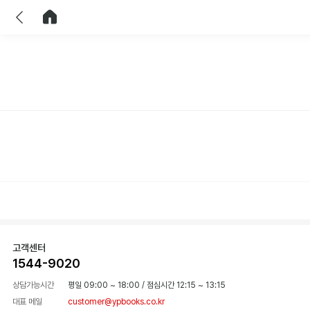
이전
홈으로 이동
고객센터
1544-9020
상담가능시간
평일 09:00 ~ 18:00
/
점심시간 12:15 ~ 13:15
대표 메일
customer@ypbooks.co.kr