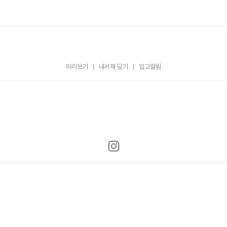
미리보기
내서재 담기
입고알림