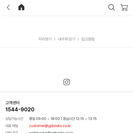
이전
홈으로 이동
닫기
미리보기
내서재 담기
입고알림
고객센터
1544-9020
상담가능시간
평일 09:00 ~ 18:00
/
점심시간 12:15 ~ 13:15
대표 메일
customer@ypbooks.co.kr
대량 주문
webmaster@ypbooks.co.kr