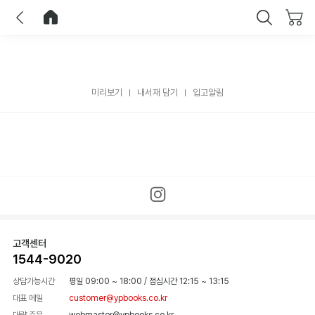
이전
홈으로 이동
닫기
미리보기
내서재 담기
입고알림
고객센터
1544-9020
상담가능시간
평일 09:00 ~ 18:00
/
점심시간 12:15 ~ 13:15
대표 메일
customer@ypbooks.co.kr
대량 주문
webmaster@ypbooks.co.kr