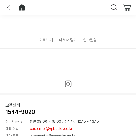
이전
홈으로 이동
닫기
미리보기
내서재 담기
입고알림
고객센터
1544-9020
상담가능시간
평일 09:00 ~ 18:00
/
점심시간 12:15 ~ 13:15
대표 메일
customer@ypbooks.co.kr
대량 주문
webmaster@ypbooks.co.kr