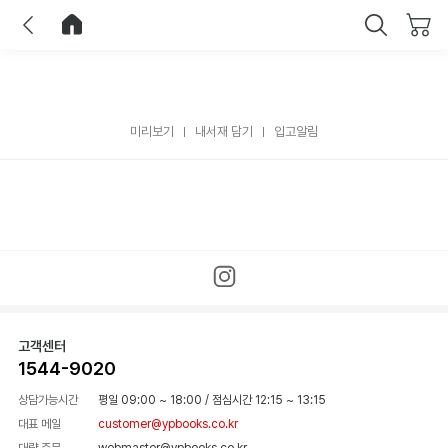
이전
홈으로 이동
닫기
미리보기
내서재 담기
입고알림
고객센터
1544-9020
상담가능시간
평일 09:00 ~ 18:00
/
점심시간 12:15 ~ 13:15
대표 메일
customer@ypbooks.co.kr
대량 주문
webmaster@ypbooks.co.kr