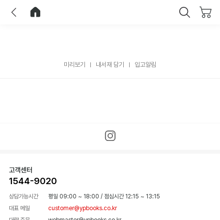
이전
홈으로 이동
닫기
미리보기
내서재 담기
입고알림
고객센터
1544-9020
상담가능시간
평일 09:00 ~ 18:00
/
점심시간 12:15 ~ 13:15
대표 메일
customer@ypbooks.co.kr
대량 주문
webmaster@ypbooks.co.kr