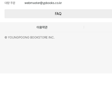
대량 주문
webmaster@ypbooks.co.kr
FAQ
이용약관
© YOUNGPOONG BOOKSTORE INC.