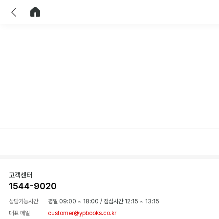
이전
홈으로 이동
고객센터
1544-9020
상담가능시간
평일 09:00 ~ 18:00
/
점심시간 12:15 ~ 13:15
대표 메일
customer@ypbooks.co.kr