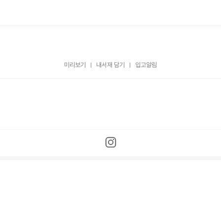
미리보기
내서재 담기
입고알림