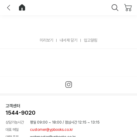
이전
홈으로 이동
닫기
미리보기
내서재 담기
입고알림
고객센터
1544-9020
상담가능시간
평일 09:00 ~ 18:00
/
점심시간 12:15 ~ 13:15
대표 메일
customer@ypbooks.co.kr
대량 주문
webmaster@ypbooks.co.kr