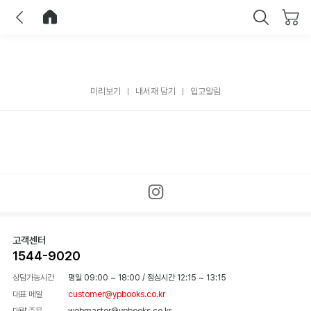
이전
홈으로 이동
닫기
미리보기
내서재 담기
입고알림
고객센터
1544-9020
상담가능시간
평일 09:00 ~ 18:00
/
점심시간 12:15 ~ 13:15
대표 메일
customer@ypbooks.co.kr
대량 주문
webmaster@ypbooks.co.kr