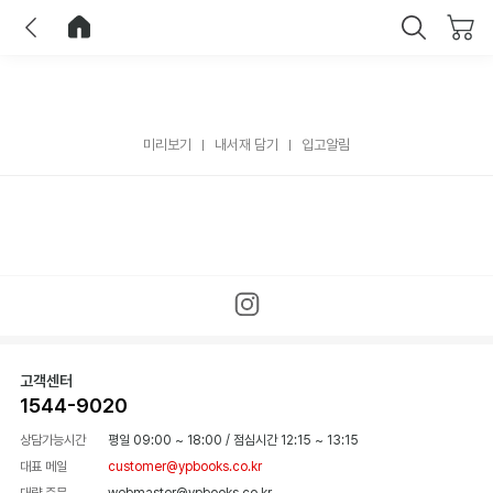
이전
홈으로 이동
닫기
미리보기
내서재 담기
입고알림
고객센터
1544-9020
상담가능시간
평일 09:00 ~ 18:00
/
점심시간 12:15 ~ 13:15
대표 메일
customer@ypbooks.co.kr
대량 주문
webmaster@ypbooks.co.kr