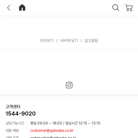
이전
홈으로 이동
닫기
미리보기
내서재 담기
입고알림
고객센터
1544-9020
상담가능시간
평일 09:00 ~ 18:00
/
점심시간 12:15 ~ 13:15
대표 메일
customer@ypbooks.co.kr
대량 주문
webmaster@ypbooks.co.kr