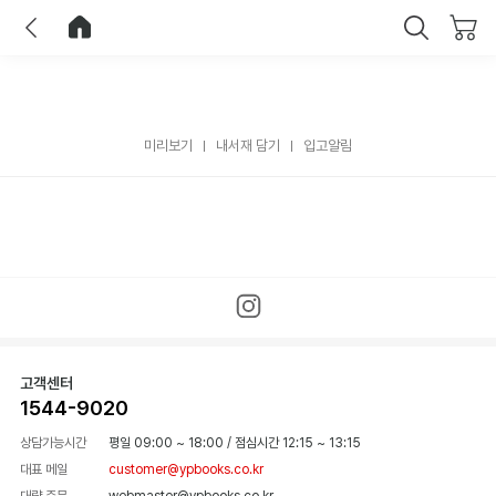
이전
홈으로 이동
닫기
미리보기
내서재 담기
입고알림
고객센터
1544-9020
상담가능시간
평일 09:00 ~ 18:00
/
점심시간 12:15 ~ 13:15
대표 메일
customer@ypbooks.co.kr
대량 주문
webmaster@ypbooks.co.kr