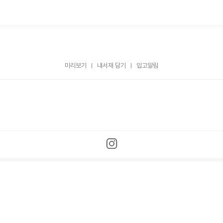
미리보기
내서재 담기
입고알림