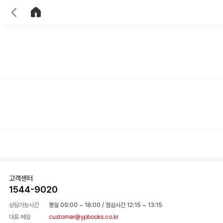
이전
홈으로 이동
고객센터
1544-9020
상담가능시간
평일 09:00 ~ 18:00
/
점심시간 12:15 ~ 13:15
대표 메일
customer@ypbooks.co.kr