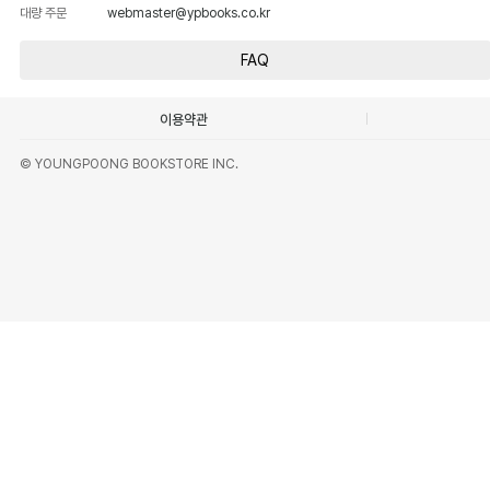
대량 주문
webmaster@ypbooks.co.kr
FAQ
이용약관
© YOUNGPOONG BOOKSTORE INC.