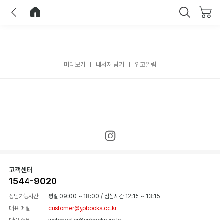
이전
홈으로 이동
닫기
미리보기
내서재 담기
입고알림
고객센터
1544-9020
상담가능시간
평일 09:00 ~ 18:00
/
점심시간 12:15 ~ 13:15
대표 메일
customer@ypbooks.co.kr
대량 주문
webmaster@ypbooks.co.kr