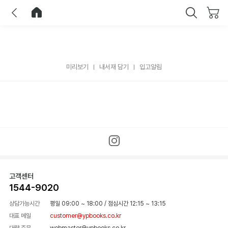
이전
홈으로 이동
닫기
미리보기
내서재 담기
입고알림
고객센터
1544-9020
상담가능시간
평일 09:00 ~ 18:00
/
점심시간 12:15 ~ 13:15
대표 메일
customer@ypbooks.co.kr
대량 주문
webmaster@ypbooks.co.kr