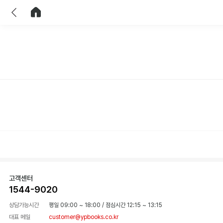
이전
홈으로 이동
고객센터
1544-9020
상담가능시간
평일 09:00 ~ 18:00
/
점심시간 12:15 ~ 13:15
대표 메일
customer@ypbooks.co.kr