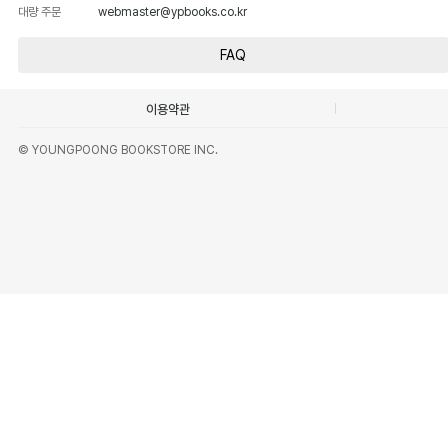
대량 주문
webmaster@ypbooks.co.kr
FAQ
이용약관
© YOUNGPOONG BOOKSTORE INC.