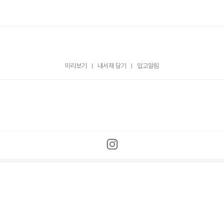
미리보기
내서재 담기
입고알림