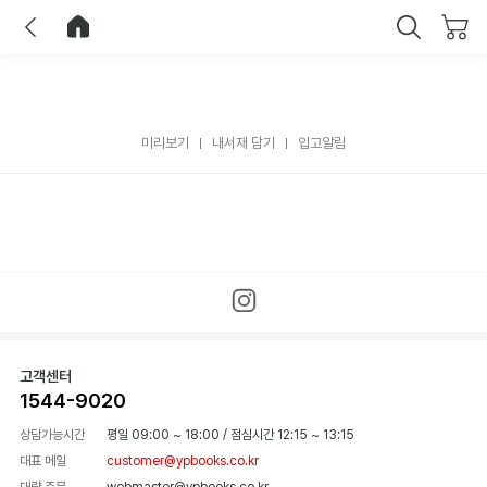
이전
홈으로 이동
닫기
미리보기
내서재 담기
입고알림
고객센터
1544-9020
상담가능시간
평일 09:00 ~ 18:00
/
점심시간 12:15 ~ 13:15
대표 메일
customer@ypbooks.co.kr
대량 주문
webmaster@ypbooks.co.kr