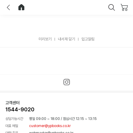
이전
홈으로 이동
닫기
미리보기
내서재 담기
입고알림
고객센터
1544-9020
상담가능시간
평일 09:00 ~ 18:00
/
점심시간 12:15 ~ 13:15
대표 메일
customer@ypbooks.co.kr
대량 주문
webmaster@ypbooks.co.kr