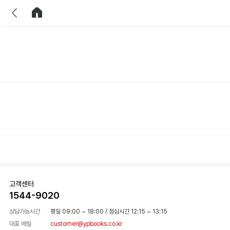
이전
홈으로 이동
고객센터
1544-9020
상담가능시간
평일 09:00 ~ 18:00
/
점심시간 12:15 ~ 13:15
대표 메일
customer@ypbooks.co.kr