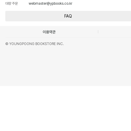
대량 주문
webmaster@ypbooks.co.kr
FAQ
이용약관
© YOUNGPOONG BOOKSTORE INC.