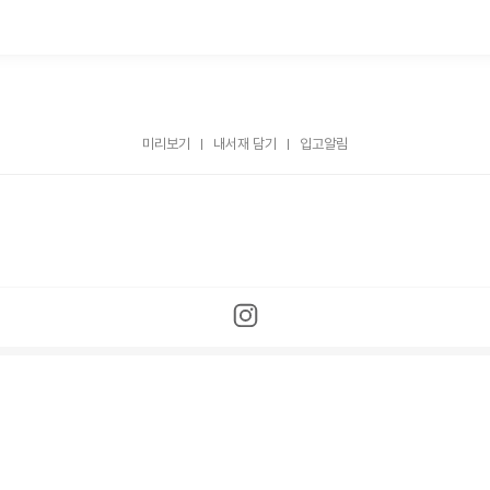
미리보기
내서재 담기
입고알림