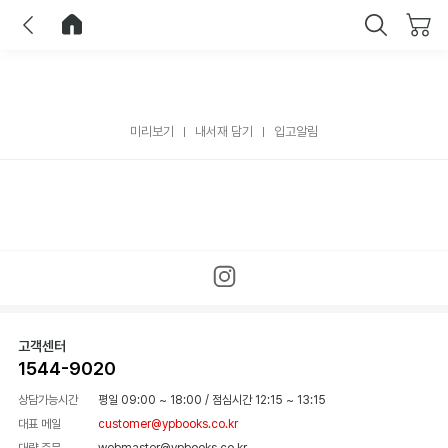
이전
홈으로 이동
닫기
미리보기
내서재 담기
입고알림
고객센터
1544-9020
상담가능시간
평일 09:00 ~ 18:00
/
점심시간 12:15 ~ 13:15
대표 메일
customer@ypbooks.co.kr
대량 주문
webmaster@ypbooks.co.kr