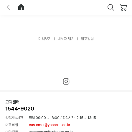
이전
홈으로 이동
닫기
미리보기
내서재 담기
입고알림
고객센터
1544-9020
상담가능시간
평일 09:00 ~ 18:00
/
점심시간 12:15 ~ 13:15
대표 메일
customer@ypbooks.co.kr
대량 주문
webmaster@ypbooks.co.kr